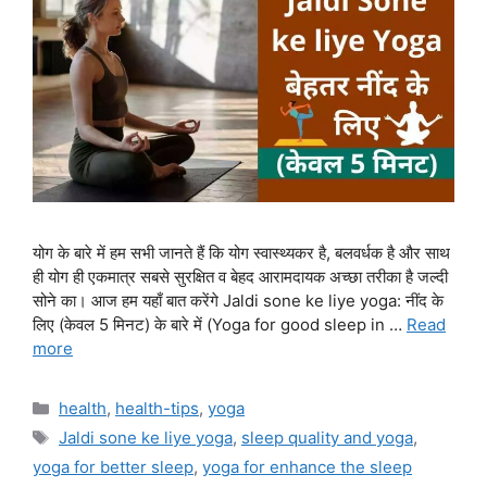
योग के बारे में हम सभी जानते हैं कि योग स्वास्थ्यकर है, बलवर्धक है और साथ
ही योग ही एकमात्र सबसे सुरक्षित व बेहद आरामदायक अच्छा तरीका है जल्दी
सोने का। आज हम यहाँ बात करेंगे Jaldi sone ke liye yoga: नींद के
लिए (केवल 5 मिनट) के बारे में (Yoga for good sleep in …
Read
more
Categories
health
,
health-tips
,
yoga
Tags
Jaldi sone ke liye yoga
,
sleep quality and yoga
,
yoga for better sleep
,
yoga for enhance the sleep