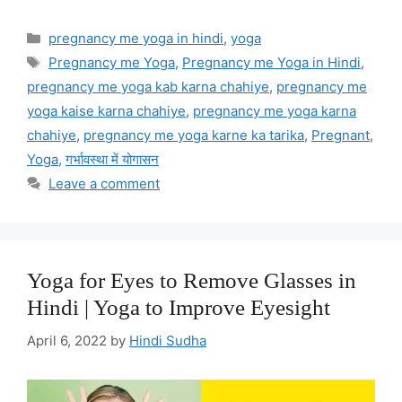
Categories
pregnancy me yoga in hindi
,
yoga
Tags
Pregnancy me Yoga
,
Pregnancy me Yoga in Hindi
,
pregnancy me yoga kab karna chahiye
,
pregnancy me
yoga kaise karna chahiye
,
pregnancy me yoga karna
chahiye
,
pregnancy me yoga karne ka tarika
,
Pregnant
,
Yoga
,
गर्भावस्था में योगासन
Leave a comment
Yoga for Eyes to Remove Glasses in
Hindi | Yoga to Improve Eyesight
April 6, 2022
by
Hindi Sudha