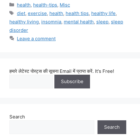
Categories
health
,
health-tips
,
Misc
Tags
diet
,
exercise
,
health
,
health tips
,
healthy life
,
healthy living
,
insomnia
,
mental health
,
sleep
,
sleep
disorder
Leave a comment
हमारे लेटेस्ट पोस्ट्स की सूचना Email में प्राप्त करें. It's Free!
Search
Search