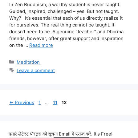
In Zen Buddhism, a worthy student is never taught.
Guided, inspired, challenged – yes. But not taught.
Why? It’s essential that each of us directly realize it
for ourselves. The real thing cannot be taught. It
doesn’t need to be. A genuine “teacher” and Dharma
friends, however, offer great support and inspiration
on the …
Read more
Categories
Meditation
Leave a comment
Page
Page
Page
←
Previous
1
…
11
12
हमारे लेटेस्ट पोस्ट्स की सूचना Email में प्राप्त करें. It's Free!