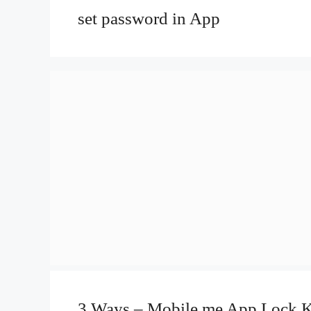
set password in App
3 Ways – Mobile me App Lock Ka