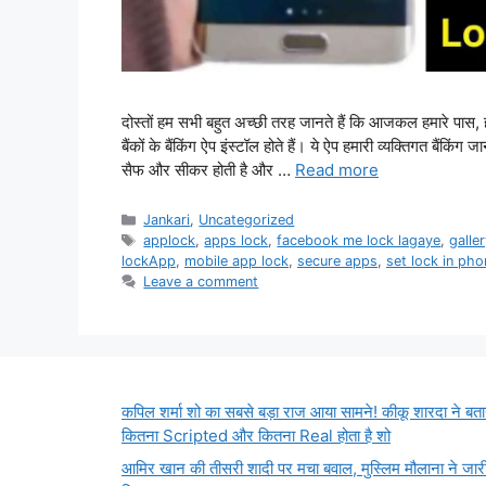
दोस्तों हम सभी बहुत अच्छी तरह जानते हैं कि आजकल हमारे पा
बैंकों के बैंकिंग ऐप इंस्टॉल होते हैं। ये ऐप हमारी व्यक्तिगत बैंक
सैफ और सीकर होती है और …
Read more
Categories
Jankari
,
Uncategorized
Tags
applock
,
apps lock
,
facebook me lock lagaye
,
galle
lockApp
,
mobile app lock
,
secure apps
,
set lock in ph
Leave a comment
कपिल शर्मा शो का सबसे बड़ा राज आया सामने! कीकू शारदा ने बता
कितना Scripted और कितना Real होता है शो
आमिर खान की तीसरी शादी पर मचा बवाल, मुस्लिम मौलाना ने जार