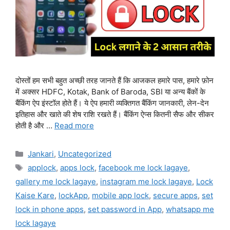
दोस्तों हम सभी बहुत अच्छी तरह जानते हैं कि आजकल हमारे पास, हमारे फ़ोन
में अक्सर HDFC, Kotak, Bank of Baroda, SBI या अन्य बैंकों के
बैंकिंग ऐप इंस्टॉल होते हैं। ये ऐप हमारी व्यक्तिगत बैंकिंग जानकारी, लेन-देन
इतिहास और खाते की शेष राशि रखते हैं। बैंकिंग ऐप्स कितनी सैफ और सीकर
होती है और …
Read more
Categories
Jankari
,
Uncategorized
Tags
applock
,
apps lock
,
facebook me lock lagaye
,
gallery me lock lagaye
,
instagram me lock lagaye
,
Lock
Kaise Kare
,
lockApp
,
mobile app lock
,
secure apps
,
set
lock in phone apps
,
set password in App
,
whatsapp me
lock lagaye