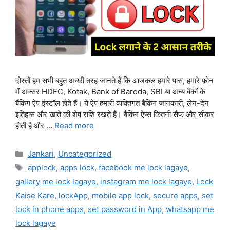
दोस्तों हम सभी बहुत अच्छी तरह जानते हैं कि आजकल हमारे पास, हमारे फ़ोन
में अक्सर HDFC, Kotak, Bank of Baroda, SBI या अन्य बैंकों के
बैंकिंग ऐप इंस्टॉल होते हैं। ये ऐप हमारी व्यक्तिगत बैंकिंग जानकारी, लेन-देन
इतिहास और खाते की शेष राशि रखते हैं। बैंकिंग ऐप्स कितनी सैफ और सीकर
होती है और …
Read more
Categories
Jankari
,
Uncategorized
Tags
applock
,
apps lock
,
facebook me lock lagaye
,
gallery me lock lagaye
,
instagram me lock lagaye
,
Lock
Kaise Kare
,
lockApp
,
mobile app lock
,
secure apps
,
set
lock in phone apps
,
set password in App
,
whatsapp me
lock lagaye