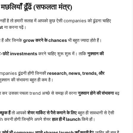
 मछलियाँ ढूँढें (सफलता मंत्र)
ं है तो हमारी सलाह में आपको कुछ ऐसी companies को ढूंढना चाहिए
st
ना करना पढ़ें।
े हैं और जिनके
grow करने के chances
भी बहुत ज्यादा होते हैं।
टे-छोटे investments
करने चाहिए शुरू शुरू में। ताकि
नुक्सान की
mpanies ढूंढनी होंगी जिनकी
research, news, trends, और
क्सान की संभावना बहुत ही कम है।
ा कर उसका पचला trend अच्छे से समझ लें वरना
नुक्सान होने की संभावना
बढ़
्छुक हैं
तो आपको
शेयर मार्किट से पैसे कमाने के लिए
बहुत ही सावधानी से ऐसी
रनी होगी जिन्होंने अपने शेयर
हाल ही में launch
किये हों।
कि
कोई भी company अपने shares launch क्यूँ करती है?
ज़ाहिर सी बात है