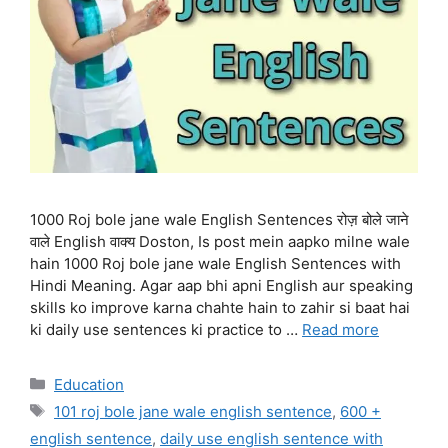
1000 Roj bole jane wale English Sentences रोज़ बोले जाने
वाले English वाक्य Doston, Is post mein aapko milne wale
hain 1000 Roj bole jane wale English Sentences with
Hindi Meaning. Agar aap bhi apni English aur speaking
skills ko improve karna chahte hain to zahir si baat hai
ki daily use sentences ki practice to …
Read more
Categories
Education
Tags
101 roj bole jane wale english sentence
,
600 +
english sentence
,
daily use english sentence with