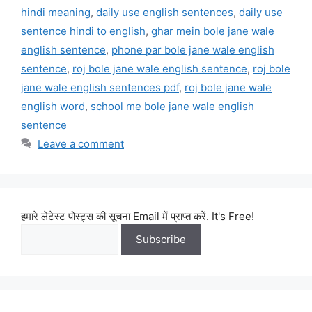
hindi meaning
,
daily use english sentences
,
daily use
sentence hindi to english
,
ghar mein bole jane wale
english sentence
,
phone par bole jane wale english
sentence
,
roj bole jane wale english sentence
,
roj bole
jane wale english sentences pdf
,
roj bole jane wale
english word
,
school me bole jane wale english
sentence
Leave a comment
हमारे लेटेस्ट पोस्ट्स की सूचना Email में प्राप्त करें. It's Free!