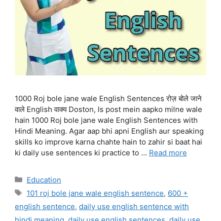
1000 Roj bole jane wale English Sentences रोज़ बोले जाने
वाले English वाक्य Doston, Is post mein aapko milne wale
hain 1000 Roj bole jane wale English Sentences with
Hindi Meaning. Agar aap bhi apni English aur speaking
skills ko improve karna chahte hain to zahir si baat hai
ki daily use sentences ki practice to …
Read more
Categories
Education
Tags
101 roj bole jane wale english sentence
,
600 +
english sentence
,
daily use english sentence with
hindi meaning
,
daily use english sentences
,
daily use