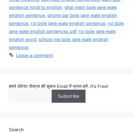
sentence hindi to english
,
ghar mein bole jane wale
english sentence
,
phone par bole jane wale english
sentence
,
roj bole jane wale english sentence
,
roj bole
jane wale english sentences pdf
,
roj bole jane wale
english word
,
school me bole jane wale english
sentence
Leave a comment
हमारे लेटेस्ट पोस्ट्स की सूचना Email में प्राप्त करें. It's Free!
Search