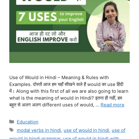
Use of Would in Hindi – Meaning & Rules with
Examples. दोस्तों आज हम यहाँ सीखने वाले हैं would का use हिंदी
में। Along with this first of all we are also going to learn
what is the meaning of would in Hindi? इतना ही नहीं, हम
बहुत से अलग अलग different uses of would, …
Read more
Categories
Education
Tags
modal verbs in hindi
,
use of would in hindi
,
use of
would in hindi grammar
,
use of would in hindi with