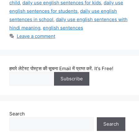
child
,
daily use english sentences for kids
,
daily use
english sentences for students
,
daily use english
sentences in school
,
daily use english sentences with
hindi meaning
,
english sentences
Leave a comment
हमारे लेटेस्ट पोस्ट्स की सूचना Email में प्राप्त करें. It's Free!
Search
Search