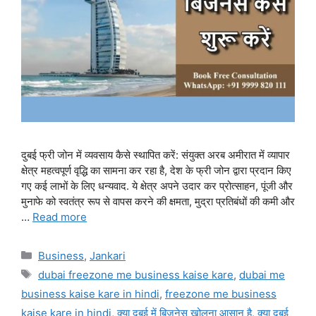
दुबई फ्री जोन में व्यवसाय कैसे स्थापित करें: संयुक्त अरब अमीरात में व्यापार
क्षेत्र महत्वपूर्ण वृद्धि का सामना कर रहा है, देश के फ्री जोन द्वारा प्रदान किए
गए कई लाभों के लिए धन्यवाद. ये क्षेत्र अपने उदार कर प्रोत्साहन, पूंजी और
मुनाफे को स्वतंत्र रूप से वापस करने की क्षमता, मुद्रा प्रतिबंधों की कमी और
…
Read more
Categories
Business
,
Jankari
Tags
dubai freezone me business kaise kare
,
dubai me
business kaise kare in hindi
,
freezone me business
kaise kare in hindi
,
क्या दुबई में बिजनेस खोलना आसान है
,
क्या दुबई