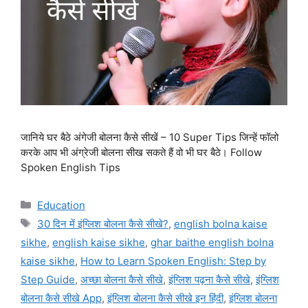
जानिये घर बैठे अंगेजी बोलना कैसे सीखें – 10 Super Tips जिन्हें फॉलो
करके आप भी अंग्रेजी बोलना सीख सकते हैं वो भी घर बैठे। Follow
Spoken English Tips
Categories
Education
Tags
30 दिन में इंग्लिश बोलना कैसे सीखे?
,
english bolna kaise
sikhe
,
english kaise sikhe
,
ghar baithe english bolna
kaise sikhe
,
How to Learn Spoken English: Step by
Step Guide
,
अच्छा बोलना कैसे सीखे
,
इंग्लिश पढ़ना कैसे सीखे
,
इंग्लिश
बोलना कैसे सीखे App
,
इंग्लिश बोलना कैसे सीखे इन हिंदी
,
इंग्लिश बोलना