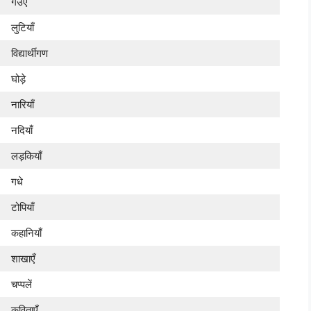
गउएँ
लुटियाँ
विद्यार्थीगण
घोड़े
नारियाँ
नदियाँ
लड़कियाँ
गधे
टोपियाँ
कहानियाँ
शाखाएँ
चप्पलें
कविताएँ