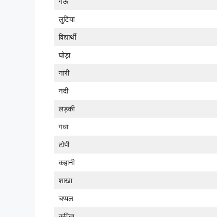
गऊ
लुटिया
विद्यार्थी
घोड़ा
नारी
नदी
लड़की
गधा
टोपी
कहानी
शाखा
चप्पल
कविता