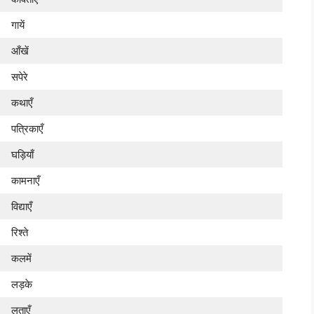
गायें
आँखें
सपेरे
कथाएँ
पत्रिकाएँ
घड़ियाँ
कामनाएँ
विद्याएँ
रिश्ते
कलमें
लड़के
लताएँ